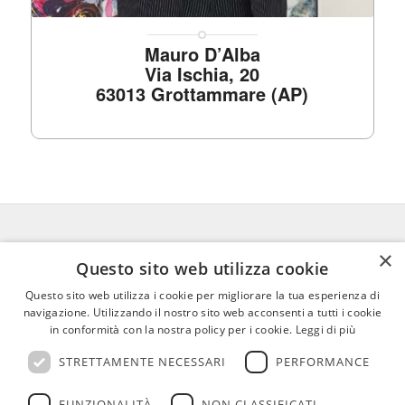
Mauro D’Alba
Via Ischia, 20
63013 Grottammare (AP)
×
FEDERICO MOTTA EDITORE
Questo sito web utilizza cookie
Questo sito web utilizza i cookie per migliorare la tua esperienza di
02 300761
–
info@mottaeditore.it
–
navigazione. Utilizzando il nostro sito web acconsenti a tutti i cookie
08233380966 – Cap.Soc. € 1.000.000 I.V. –
in conformità con la nostra policy per i cookie.
Leggi di più
REA MI 2011580
STRETTAMENTE NECESSARI
PERFORMANCE
FUNZIONALITÀ
NON CLASSIFICATI