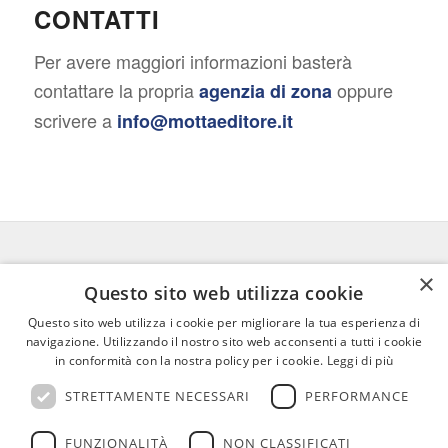
CONTATTI
Per avere maggiori informazioni basterà
contattare la propria
oppure
agenzia di zona
scrivere a
info@mottaeditore.it
×
FEDERICO MOTTA EDITORE
Questo sito web utilizza cookie
Questo sito web utilizza i cookie per migliorare la tua esperienza di
02 300761
–
info@mottaeditore.it
–
navigazione. Utilizzando il nostro sito web acconsenti a tutti i cookie
08233380966 – Cap.Soc. € 1.000.000 I.V. –
in conformità con la nostra policy per i cookie.
Leggi di più
REA MI 2011580
STRETTAMENTE NECESSARI
PERFORMANCE
FUNZIONALITÀ
NON CLASSIFICATI