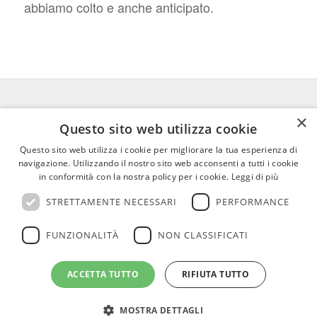
abbiamo colto e anche anticipato.
×
FEDERICO MOTTA EDITORE
Questo sito web utilizza cookie
Questo sito web utilizza i cookie per migliorare la tua esperienza di
02 300761
–
info@mottaeditore.it
–
navigazione. Utilizzando il nostro sito web acconsenti a tutti i cookie
08233380966 – Cap.Soc. € 1.000.000 I.V. –
in conformità con la nostra policy per i cookie.
Leggi di più
REA MI 2011580
STRETTAMENTE NECESSARI
PERFORMANCE
FUNZIONALITÀ
NON CLASSIFICATI
ACCETTA TUTTO
RIFIUTA TUTTO
© Copyright - Federico Motta Editore |
Privacy Policy
|
Cookie Policy
MOSTRA DETTAGLI
CHI SIAMO
LE OPERE
RICONOSCIMENTI PER I CLIENTI