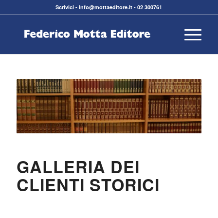
Scrivici
-
info@mottaeditore.it
-
02 300761
GALLERIA DEI
CLIENTI STORICI