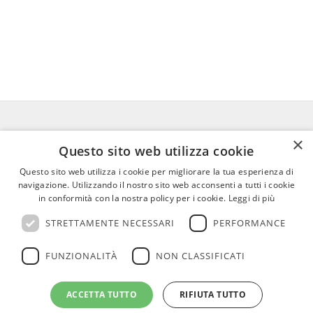
×
FEDERICO MOTTA EDITORE
Questo sito web utilizza cookie
Questo sito web utilizza i cookie per migliorare la tua esperienza di
02 300761
–
info@mottaeditore.it
–
navigazione. Utilizzando il nostro sito web acconsenti a tutti i cookie
08233380966 – Cap.Soc. € 1.000.000 I.V. –
in conformità con la nostra policy per i cookie.
Leggi di più
REA MI 2011580
STRETTAMENTE NECESSARI
PERFORMANCE
FUNZIONALITÀ
NON CLASSIFICATI
ACCETTA TUTTO
RIFIUTA TUTTO