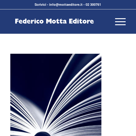
Scrivici
-
info@mottaeditore.it
-
02 300761