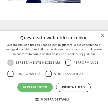
×
FEDERICO MOTTA EDITORE
Questo sito web utilizza cookie
Questo sito web utilizza i cookie per migliorare la tua esperienza di
02 300761
–
info@mottaeditore.it
–
navigazione. Utilizzando il nostro sito web acconsenti a tutti i cookie
08233380966 – Cap.Soc. € 1.000.000 I.V. –
in conformità con la nostra policy per i cookie.
Leggi di più
REA MI 2011580
STRETTAMENTE NECESSARI
PERFORMANCE
FUNZIONALITÀ
NON CLASSIFICATI
ACCETTA TUTTO
RIFIUTA TUTTO
© Copyright - Federico Motta Editore |
Privacy Policy
|
Cookie Policy
MOSTRA DETTAGLI
CHI SIAMO
LE OPERE
RICONOSCIMENTI PER I CLIENTI
AGENZIE
RASSEGNA
CONTATTI
AREA RISERVATA