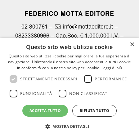
FEDERICO MOTTA EDITORE
02 300761
–
info@mottaeditore.it
–
08233380966 – Cap.Soc. € 1.000.000 I.V. –
×
REA MI 2011580
Questo sito web utilizza cookie
Questo sito web utilizza i cookie per migliorare la tua esperienza di
navigazione. Utilizzando il nostro sito web acconsenti a tutti i cookie
in conformità con la nostra policy per i cookie.
Leggi di più
STRETTAMENTE NECESSARI
PERFORMANCE
© Copyright - Federico Motta Editore |
Privacy Policy
|
Cookie Policy
FUNZIONALITÀ
NON CLASSIFICATI
CHI SIAMO
LE OPERE
RICONOSCIMENTI PER I CLIENTI
AGENZIE
RASSEGNA
CONTATTI
AREA RISERVATA
ACCETTA TUTTO
RIFIUTA TUTTO
MOSTRA DETTAGLI