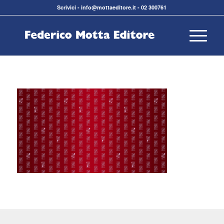
Scrivici
-
info@mottaeditore.it
-
02 300761