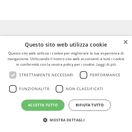
×
FEDERICO MOTTA EDITORE
Questo sito web utilizza cookie
02 300761
–
info@mottaeditore.it
–
Questo sito web utilizza i cookie per migliorare la tua esperienza di
navigazione. Utilizzando il nostro sito web acconsenti a tutti i cookie
08233380966 – Cap.Soc. € 1.000.000 I.V. –
in conformità con la nostra policy per i cookie.
Leggi di più
REA MI 2011580
STRETTAMENTE NECESSARI
PERFORMANCE
FUNZIONALITÀ
NON CLASSIFICATI
ACCETTA TUTTO
RIFIUTA TUTTO
© Copyright - Federico Motta Editore |
Privacy Policy
|
Cookie Policy
CHI SIAMO
LE OPERE
RICONOSCIMENTI PER I CLIENTI
MOSTRA DETTAGLI
AGENZIE
RASSEGNA
CONTATTI
AREA RISERVATA