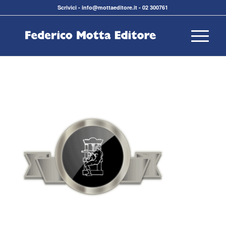
Scrivici
-
info@mottaeditore.it
-
02 300761