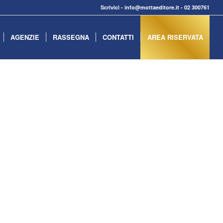
Scrivici
-
info@mottaeditore.it
-
02 300761
AGENZIE
RASSEGNA
CONTATTI
AREA RISERVATA