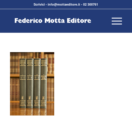
Scrivici
-
info@mottaeditore.it
-
02 300761