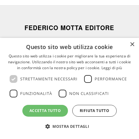
FEDERICO MOTTA EDITORE
02 300761
–
info@mottaeditore.it
–
×
Questo sito web utilizza cookie
08233380966 – Cap.Soc. € 1.000.000 I.V. –
Questo sito web utilizza i cookie per migliorare la tua esperienza di
REA MI 2011580
navigazione. Utilizzando il nostro sito web acconsenti a tutti i cookie
in conformità con la nostra policy per i cookie.
Leggi di più
STRETTAMENTE NECESSARI
PERFORMANCE
FUNZIONALITÀ
NON CLASSIFICATI
© Copyright - Federico Motta Editore |
Privacy Policy
|
Cookie Policy
CHI SIAMO
LE OPERE
RICONOSCIMENTI PER I CLIENTI
ACCETTA TUTTO
RIFIUTA TUTTO
AGENZIE
RASSEGNA
CONTATTI
AREA RISERVATA
MOSTRA DETTAGLI