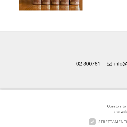
02 300761
–
info@
© Copyright - Federico Motta Editore |
Privacy Policy
|
Cookie Policy
Questo sito 
sito web
STRETTAMENTE