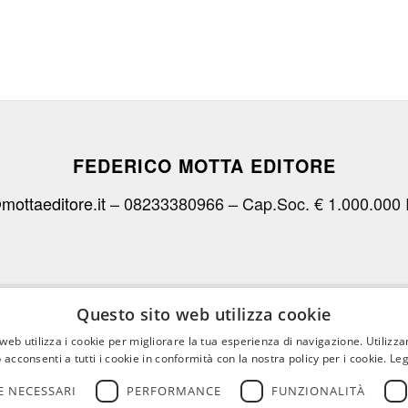
FEDERICO MOTTA EDITORE
mottaeditore.it
– 08233380966 – Cap.Soc. € 1.000.000 
CHI SIAMO
LE OPERE
RICONOSCIMENTI PER I C
Questo sito web utilizza cookie
web utilizza i cookie per migliorare la tua esperienza di navigazione. Utilizza
 acconsenti a tutti i cookie in conformità con la nostra policy per i cookie.
Leg
 NECESSARI
PERFORMANCE
FUNZIONALITÀ