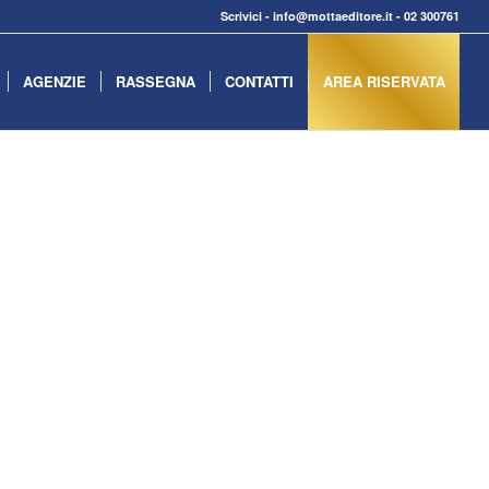
Scrivici
-
info@mottaeditore.it
-
02 300761
AGENZIE
RASSEGNA
CONTATTI
AREA RISERVATA