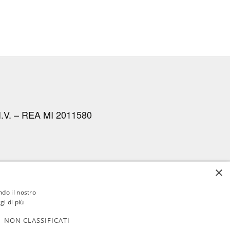
I.V. – REA MI 2011580
×
LIENTI
AGENZIE
RASSEGNA
CONTATTI
AREA RISERVATA
ndo il nostro
gi di più
NON CLASSIFICATI