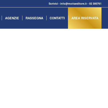
Scrivici
-
info@mottaeditore.it
-
02 300761
AGENZIE
RASSEGNA
CONTATTI
AREA RISERVATA