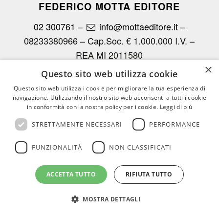
FEDERICO MOTTA EDITORE
02 300761
–
info@mottaeditore.it
–
08233380966 – Cap.Soc. € 1.000.000 I.V. –
REA MI 2011580
×
Questo sito web utilizza cookie
Questo sito web utilizza i cookie per migliorare la tua esperienza di
navigazione. Utilizzando il nostro sito web acconsenti a tutti i cookie
in conformità con la nostra policy per i cookie.
Leggi di più
© Copyright - Federico Motta Editore |
Privacy Policy
|
Cookie Policy
STRETTAMENTE NECESSARI
PERFORMANCE
CHI SIAMO
LE OPERE
RICONOSCIMENTI PER I CLIENTI
AGENZIE
RASSEGNA
CONTATTI
AREA RISERVATA
FUNZIONALITÀ
NON CLASSIFICATI
ACCETTA TUTTO
RIFIUTA TUTTO
MOSTRA DETTAGLI