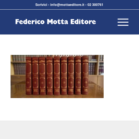
Scrivici
-
info@mottaeditore.it
-
02 300761