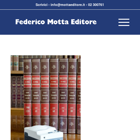
Scrivici
-
info@mottaeditore.it
-
02 300761