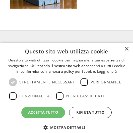
×
FEDERICO MOTTA EDITORE
Questo sito web utilizza cookie
Questo sito web utilizza i cookie per migliorare la tua esperienza di
02 300761
–
info@mottaeditore.it
–
navigazione. Utilizzando il nostro sito web acconsenti a tutti i cookie
08233380966 – Cap.Soc. € 1.000.000 I.V. –
in conformità con la nostra policy per i cookie.
Leggi di più
REA MI 2011580
STRETTAMENTE NECESSARI
PERFORMANCE
FUNZIONALITÀ
NON CLASSIFICATI
ACCETTA TUTTO
RIFIUTA TUTTO
© Copyright - Federico Motta Editore |
Privacy Policy
|
Cookie Policy
MOSTRA DETTAGLI
CHI SIAMO
LE OPERE
RICONOSCIMENTI PER I CLIENTI