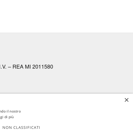
I.V. – REA MI 2011580
×
LIENTI
AGENZIE
RASSEGNA
CONTATTI
AREA RISERVATA
ndo il nostro
gi di più
NON CLASSIFICATI