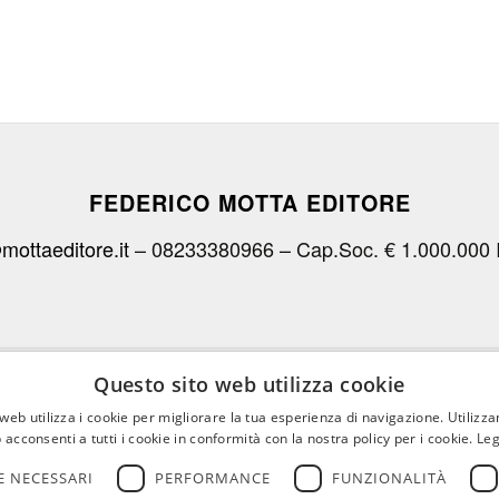
FEDERICO MOTTA EDITORE
mottaeditore.it
– 08233380966 – Cap.Soc. € 1.000.000 
CHI SIAMO
LE OPERE
RICONOSCIMENTI PER I C
Questo sito web utilizza cookie
web utilizza i cookie per migliorare la tua esperienza di navigazione. Utilizza
 acconsenti a tutti i cookie in conformità con la nostra policy per i cookie.
Leg
 NECESSARI
PERFORMANCE
FUNZIONALITÀ