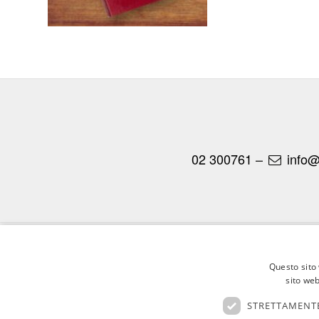
02 300761
–
info@
© Copyright - Federico Motta Editore |
Privacy Policy
|
Cookie Policy
Questo sito 
sito web
STRETTAMENTE