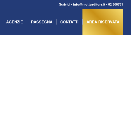
Scrivici
-
info@mottaeditore.it
-
02 300761
AGENZIE
RASSEGNA
CONTATTI
AREA RISERVATA