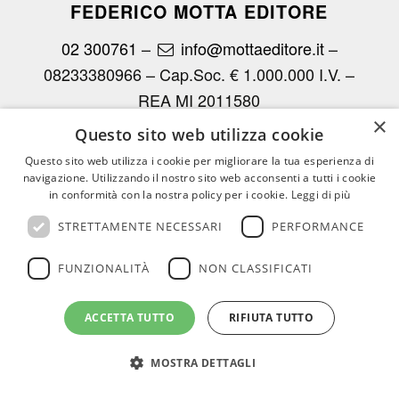
FEDERICO MOTTA EDITORE
02 300761
–
info@mottaeditore.it
–
08233380966 – Cap.Soc. € 1.000.000 I.V. –
REA MI 2011580
×
Questo sito web utilizza cookie
Questo sito web utilizza i cookie per migliorare la tua esperienza di
navigazione. Utilizzando il nostro sito web acconsenti a tutti i cookie
in conformità con la nostra policy per i cookie.
Leggi di più
© Copyright - Federico Motta Editore |
Privacy Policy
|
Cookie Policy
STRETTAMENTE NECESSARI
PERFORMANCE
CHI SIAMO
LE OPERE
RICONOSCIMENTI PER I CLIENTI
AGENZIE
RASSEGNA
CONTATTI
AREA RISERVATA
FUNZIONALITÀ
NON CLASSIFICATI
ACCETTA TUTTO
RIFIUTA TUTTO
MOSTRA DETTAGLI