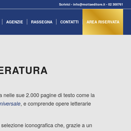
Scrivici
-
info@mottaeditore.it
-
02 300761
AGENZIE
RASSEGNA
CONTATTI
AREA RISERVATA
TERATURA
a nelle sue 2.000 pagine di testo come la
, e comprende opere letterarie
niversale
e selezione iconografica che, grazie a un