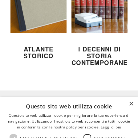
ATLANTE
I DECENNI DI
STORICO
STORIA
CONTEMPORANEA
×
Questo sito web utilizza cookie
FEDERICO MOTTA EDITORE
Questo sito web utilizza i cookie per migliorare la tua esperienza di
navigazione. Utilizzando il nostro sito web acconsenti a tutti i cookie
02 300761
–
info@mottaeditore.it
–
in conformità con la nostra policy per i cookie.
Leggi di più
08233380966 – Cap.Soc. € 1.000.000 I.V. –