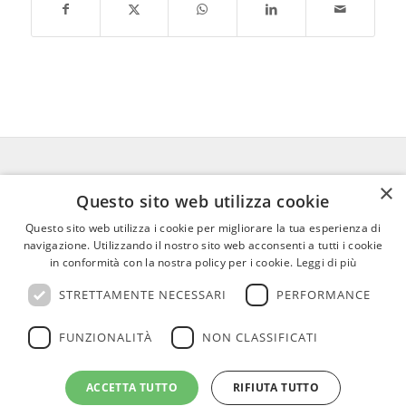
×
FEDERICO MOTTA EDITORE
Questo sito web utilizza cookie
Questo sito web utilizza i cookie per migliorare la tua esperienza di
02 300761
–
info@mottaeditore.it
–
navigazione. Utilizzando il nostro sito web acconsenti a tutti i cookie
08233380966 – Cap.Soc. € 1.000.000 I.V. –
in conformità con la nostra policy per i cookie.
Leggi di più
REA MI 2011580
STRETTAMENTE NECESSARI
PERFORMANCE
FUNZIONALITÀ
NON CLASSIFICATI
ACCETTA TUTTO
RIFIUTA TUTTO