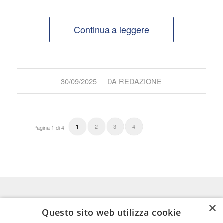
Continua a leggere
/
30/09/2025
DA
REDAZIONE
2
3
4
1
Pagina 1 di 4
×
FEDERICO MOTTA EDITORE
Questo sito web utilizza cookie