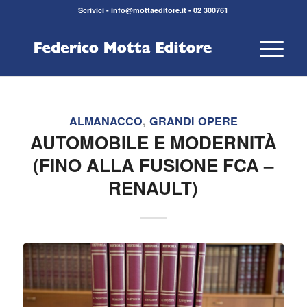
Scrivici
-
info@mottaeditore.it
-
02 300761
ALMANACCO
,
GRANDI OPERE
AUTOMOBILE E MODERNITÀ
(FINO ALLA FUSIONE FCA –
RENAULT)