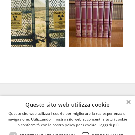
×
FEDERICO MOTTA EDITORE
Questo sito web utilizza cookie
Questo sito web utilizza i cookie per migliorare la tua esperienza di
02 300761
–
info@mottaeditore.it
–
navigazione. Utilizzando il nostro sito web acconsenti a tutti i cookie
08233380966 – Cap.Soc. € 1.000.000 I.V. –
in conformità con la nostra policy per i cookie.
Leggi di più
REA MI 2011580