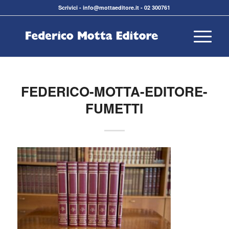
Scrivici
-
info@mottaeditore.it
-
02 300761
FEDERICO-MOTTA-EDITORE-
FUMETTI