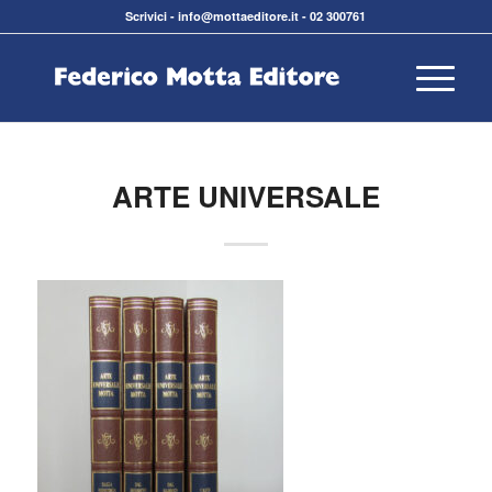
Scrivici
-
info@mottaeditore.it
-
02 300761
ARTE UNIVERSALE