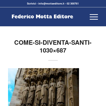
Scrivici
-
info@mottaeditore.it
-
02 300761
COME-SI-DIVENTA-SANTI-
1030×687