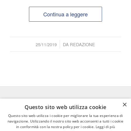
Continua a leggere
/
25/11/2019
DA
REDAZIONE
×
FEDERICO MOTTA EDITORE
Questo sito web utilizza cookie
Questo sito web utilizza i cookie per migliorare la tua esperienza di
02 300761
–
info@mottaeditore.it
–
navigazione. Utilizzando il nostro sito web acconsenti a tutti i cookie
08233380966 – Cap.Soc. € 1.000.000 I.V. –
in conformità con la nostra policy per i cookie.
Leggi di più