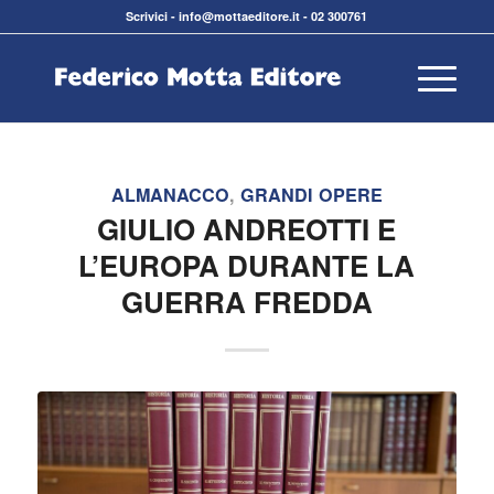
Scrivici
-
info@mottaeditore.it
-
02 300761
ALMANACCO
,
GRANDI OPERE
GIULIO ANDREOTTI E
L’EUROPA DURANTE LA
GUERRA FREDDA