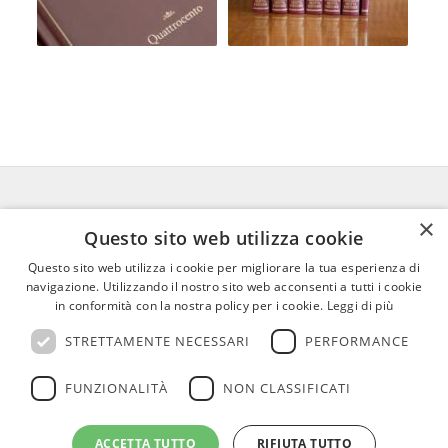
×
FEDERICO MOTTA EDITORE
Questo sito web utilizza cookie
Questo sito web utilizza i cookie per migliorare la tua esperienza di
02 300761
–
info@mottaeditore.it
–
navigazione. Utilizzando il nostro sito web acconsenti a tutti i cookie
08233380966 – Cap.Soc. € 1.000.000 I.V. –
in conformità con la nostra policy per i cookie.
Leggi di più
REA MI 2011580
STRETTAMENTE NECESSARI
PERFORMANCE
FUNZIONALITÀ
NON CLASSIFICATI
ACCETTA TUTTO
RIFIUTA TUTTO