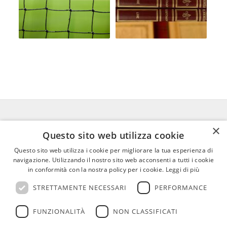
×
FEDERICO MOTTA EDITORE
Questo sito web utilizza cookie
Questo sito web utilizza i cookie per migliorare la tua esperienza di
02 300761
–
info@mottaeditore.it
–
navigazione. Utilizzando il nostro sito web acconsenti a tutti i cookie
08233380966 – Cap.Soc. € 1.000.000 I.V. –
in conformità con la nostra policy per i cookie.
Leggi di più
REA MI 2011580
STRETTAMENTE NECESSARI
PERFORMANCE
FUNZIONALITÀ
NON CLASSIFICATI