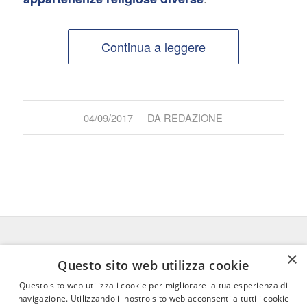
Continua a leggere
/
04/09/2017
DA
REDAZIONE
×
FEDERICO MOTTA EDITORE
Questo sito web utilizza cookie
Questo sito web utilizza i cookie per migliorare la tua esperienza di
02 300761
–
info@mottaeditore.it
–
navigazione. Utilizzando il nostro sito web acconsenti a tutti i cookie