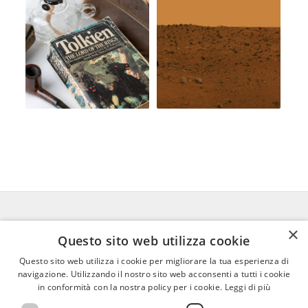
×
FEDERICO MOTTA EDITORE
Questo sito web utilizza cookie
Questo sito web utilizza i cookie per migliorare la tua esperienza di
02 300761
–
info@mottaeditore.it
–
navigazione. Utilizzando il nostro sito web acconsenti a tutti i cookie
08233380966 – Cap.Soc. € 1.000.000 I.V. –
in conformità con la nostra policy per i cookie.
Leggi di più