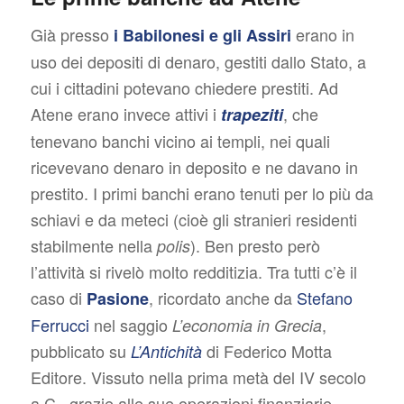
Già presso
erano in
i Babilonesi e gli Assiri
uso dei depositi di denaro, gestiti dallo Stato, a
cui i cittadini potevano chiedere prestiti. Ad
Atene erano invece attivi i
, che
trapeziti
tenevano banchi vicino ai templi, nei quali
ricevevano denaro in deposito e ne davano in
prestito. I primi banchi erano tenuti per lo più da
schiavi e da meteci (cioè gli stranieri residenti
stabilmente nella
). Ben presto però
polis
l’attività si rivelò molto redditizia. Tra tutti c’è il
caso di
, ricordato anche da
Stefano
Pasione
Ferrucci
nel saggio
,
L’economia in Grecia
pubblicato su
di Federico Motta
L’Antichità
Editore. Vissuto nella prima metà del IV secolo
a.C., grazie alle sue operazioni finanziarie