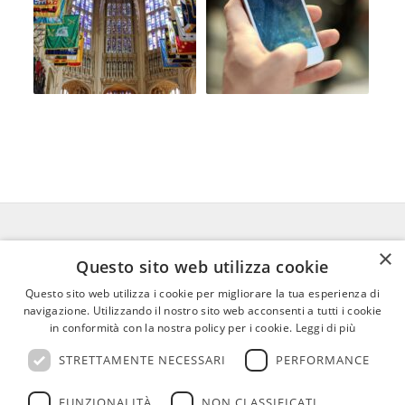
×
FEDERICO MOTTA EDITORE
Questo sito web utilizza cookie
Questo sito web utilizza i cookie per migliorare la tua esperienza di
02 300761
–
info@mottaeditore.it
–
navigazione. Utilizzando il nostro sito web acconsenti a tutti i cookie
08233380966 – Cap.Soc. € 1.000.000 I.V. –
in conformità con la nostra policy per i cookie.
Leggi di più
REA MI 2011580
STRETTAMENTE NECESSARI
PERFORMANCE
FUNZIONALITÀ
NON CLASSIFICATI