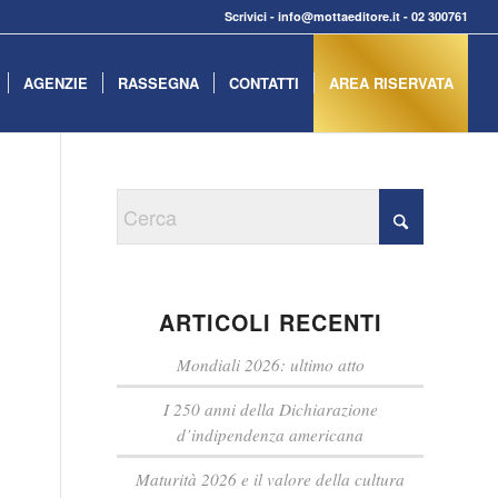
Scrivici
-
info@mottaeditore.it
-
02 300761
AGENZIE
RASSEGNA
CONTATTI
AREA RISERVATA
ARTICOLI RECENTI
Mondiali 2026: ultimo atto
I 250 anni della Dichiarazione
d’indipendenza americana
Maturità 2026 e il valore della cultura