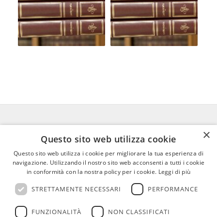
×
FEDERICO MOTTA EDITORE
Questo sito web utilizza cookie
Questo sito web utilizza i cookie per migliorare la tua esperienza di
02 300761
–
info@mottaeditore.it
–
navigazione. Utilizzando il nostro sito web acconsenti a tutti i cookie
08233380966 – Cap.Soc. € 1.000.000 I.V. –
in conformità con la nostra policy per i cookie.
Leggi di più
REA MI 2011580
STRETTAMENTE NECESSARI
PERFORMANCE
FUNZIONALITÀ
NON CLASSIFICATI