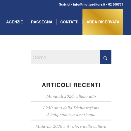
Scrivici
-
info@mottaeditore.it
-
02 300761
AGENZIE
RASSEGNA
CONTATTI
AREA RISERVATA
ARTICOLI RECENTI
Mondiali 2026: ultimo atto
I 250 anni della Dichiarazione
d’indipendenza americana
Maturità 2026 e il valore della cultura