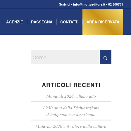
Scrivici
-
info@mottaeditore.it
-
02 300761
AGENZIE
RASSEGNA
CONTATTI
AREA RISERVATA
ARTICOLI RECENTI
Mondiali 2026: ultimo atto
I 250 anni della Dichiarazione
d’indipendenza americana
Maturità 2026 e il valore della cultura