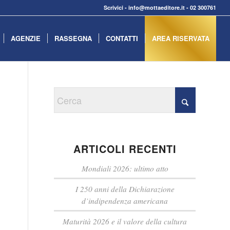
Scrivici
-
info@mottaeditore.it
-
02 300761
AGENZIE
RASSEGNA
CONTATTI
AREA RISERVATA
ARTICOLI RECENTI
Mondiali 2026: ultimo atto
I 250 anni della Dichiarazione
d’indipendenza americana
Maturità 2026 e il valore della cultura