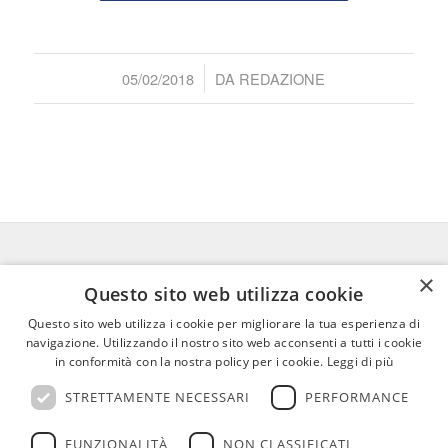
/
05/02/2018
DA
REDAZIONE
×
FEDERICO MOTTA EDITORE
Questo sito web utilizza cookie
Questo sito web utilizza i cookie per migliorare la tua esperienza di
02 300761
–
info@mottaeditore.it
–
navigazione. Utilizzando il nostro sito web acconsenti a tutti i cookie
08233380966 – Cap.Soc. € 1.000.000 I.V. –
in conformità con la nostra policy per i cookie.
Leggi di più
REA MI 2011580
STRETTAMENTE NECESSARI
PERFORMANCE
FUNZIONALITÀ
NON CLASSIFICATI