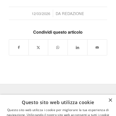
/
12/03/2026
DA
REDAZIONE
Condividi questo articolo
×
FEDERICO MOTTA EDITORE
Questo sito web utilizza cookie
Questo sito web utilizza i cookie per migliorare la tua esperienza di
02 300761
–
info@mottaeditore.it
–
navigazione. Utilizzando il nostro sito web acconsenti a tutti i cookie