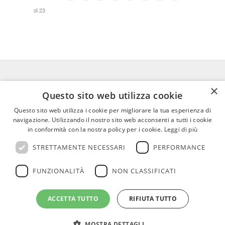
di 23
×
FEDERICO MOTTA EDITORE
Questo sito web utilizza cookie
Questo sito web utilizza i cookie per migliorare la tua esperienza di
02 300761
–
info@mottaeditore.it
–
navigazione. Utilizzando il nostro sito web acconsenti a tutti i cookie
08233380966 – Cap.Soc. € 1.000.000 I.V. –
in conformità con la nostra policy per i cookie.
Leggi di più
REA MI 2011580
STRETTAMENTE NECESSARI
PERFORMANCE
FUNZIONALITÀ
NON CLASSIFICATI
ACCETTA TUTTO
RIFIUTA TUTTO
© Copyright - Federico Motta Editore |
Privacy Policy
|
Cookie Policy
MOSTRA DETTAGLI