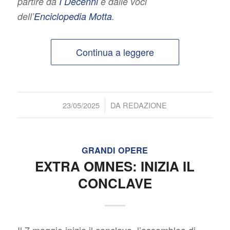
partire da
I Decenni
e dalle voci
dell’
Enciclopedia Motta
.
Continua a leggere
/
23/05/2025
DA
REDAZIONE
GRANDI OPERE
EXTRA OMNES: INIZIA IL
CONCLAVE
Il 7 maggio inizia il conclave, l’assemblea di