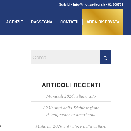
Scrivici
-
info@mottaeditore.it
-
02 300761
AGENZIE
RASSEGNA
CONTATTI
AREA RISERVATA
ARTICOLI RECENTI
Mondiali 2026: ultimo atto
I 250 anni della Dichiarazione
d’indipendenza americana
o
Maturità 2026 e il valore della cultura