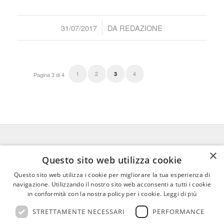
/
31/07/2017
DA
REDAZIONE
1
2
4
3
Pagina 3 di 4
×
FEDERICO MOTTA EDITORE
Questo sito web utilizza cookie
Questo sito web utilizza i cookie per migliorare la tua esperienza di
02 300761
–
info@mottaeditore.it
–
navigazione. Utilizzando il nostro sito web acconsenti a tutti i cookie
08233380966 – Cap.Soc. € 1.000.000 I.V. –
in conformità con la nostra policy per i cookie.
Leggi di più
REA MI 2011580
STRETTAMENTE NECESSARI
PERFORMANCE