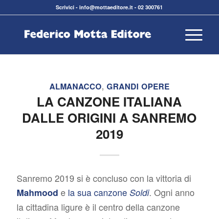
Scrivici
-
info@mottaeditore.it
-
02 300761
ALMANACCO
,
GRANDI OPERE
LA CANZONE ITALIANA
DALLE ORIGINI A SANREMO
2019
Sanremo 2019 si è concluso con la vittoria di
e
la sua canzone
. Ogni anno
Mahmood
Soldi
la cittadina ligure è il centro della canzone