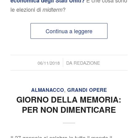
E che cosa sono
economica degli Stati Uniti?
le elezioni di
?
midterm
Continua a leggere
/
06/11/2018
DA
REDAZIONE
ALMANACCO
,
GRANDI OPERE
GIORNO DELLA MEMORIA:
PER NON DIMENTICARE
Il 27 gennaio si celebra in tutto il mondo il